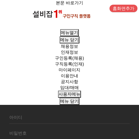
본문 바로가기
홈화면추가
메뉴열기
메뉴
닫기
채용정보
인재정보
구인등록(채용)
구직등록(인재)
마이페이지
이용안내
공지사항
임대/매매
사용자메뉴
메뉴
닫기
회
원
로
그
인